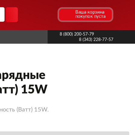
Ваша корзина
покупок пуста
8 (800) 200-57-79
8 (343) 228-77-57
арядные
атт) 15W
ность (Ватт) 15W.