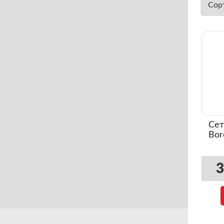
Сор
Сет
Bor