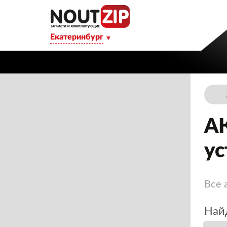
Екатеринбург
А
ус
Все 
Найд