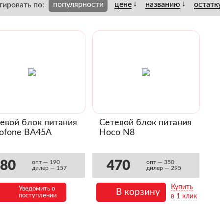
↓
↓
популярности
цене
названию
остатк
тировать по:
евой блок питания
Сетевой блок питания
ofone BA45A
Hoco N8
380
470
опт — 190
опт — 350
дилер — 157
дилер — 295
Купить
Уведомить о
В корзину
поступлении
в 1 клик