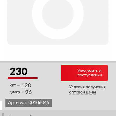
230
Уведомить о
поступлении
120
опт —
Условия получения
96
оптовой цены
дилер —
Артикул:
00106045