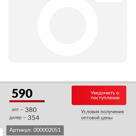
590
Уведомить о
поступлении
380
опт —
Условия получения
354
оптовой цены
дилер —
Артикул:
000002051