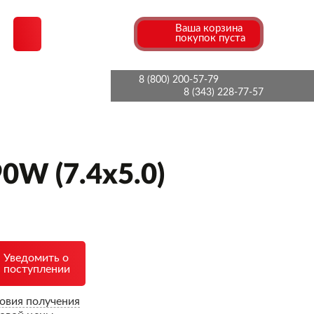
Ваша корзина
покупок пуста
8 (800) 200-57-79
8 (343) 228-77-57
0W (7.4x5.0)
Уведомить о
поступлении
овия получения