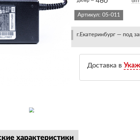
460
опт
дилер —
Артикул:
05-011
г.Екатеринбург — под за
Доставка в
Укаж
ские характеристики