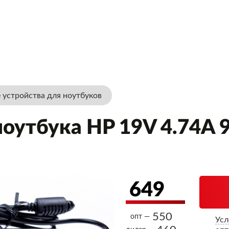
 устройства для ноутбуков
оутбука HP 19V 4.74A 9
649
550
опт —
Усл