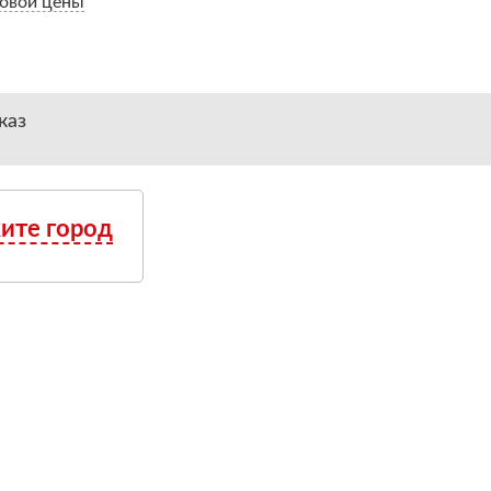
овой цены
каз
ите город