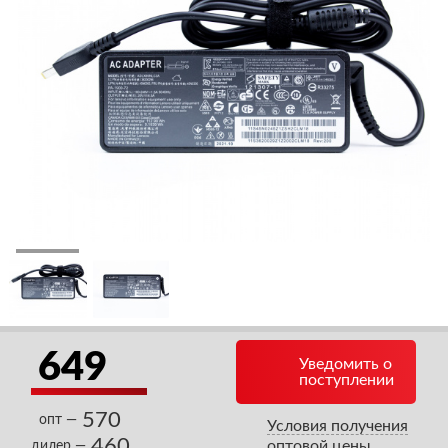
649
Уведомить о
поступлении
570
опт —
Условия получения
460
оптовой цены
дилер —