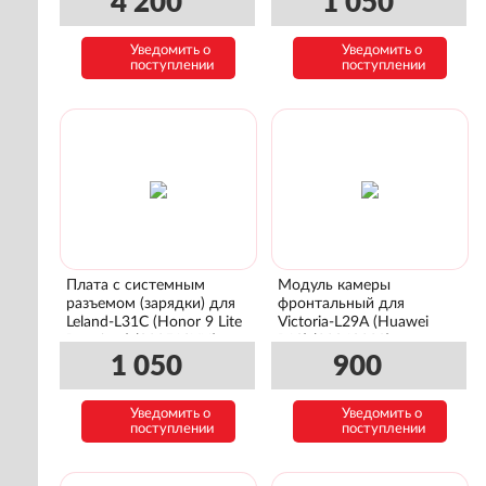
4 200
1 050
Уведомить о
Уведомить о
поступлении
поступлении
Плата с системным
Модуль камеры
разъемом (зарядки) для
фронтальный для
Leland-L31C (Honor 9 Lite
Victoria-L29A (Huawei
Premium) (02351SYN)
P10) (23060229)
1 050
900
Уведомить о
Уведомить о
поступлении
поступлении