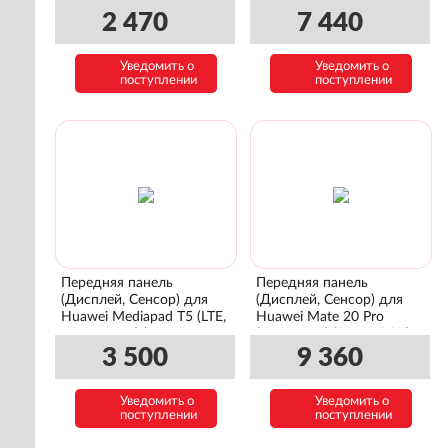
(97060AWV)
(02352CUY)
2 470
7 440
Уведомить о
Уведомить о
поступлении
поступлении
Передняя панель
Передняя панель
(Дисплей, Сенсор) для
(Дисплей, Сенсор) для
Huawei Mediapad T5 (LTE,
Huawei Mate 20 Pro
4GB+64GB ) (Agassi2-
(Laya-L29C) (02352GGB)
L09A) (02352DPC)
3 500
9 360
Уведомить о
Уведомить о
поступлении
поступлении