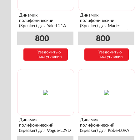
Динамик
Динамик
полифонический
полифонический
(Speaker) для Yale-L21A
(Speaker) для Marie-
(Honor 20) (02352TMY)
L21MEA (Honor P30 lite)
(02352PJX)
800
800
Уведомить о
Уведомить о
поступлении
поступлении
Динамик
Динамик
полифонический
полифонический
(Speaker) для Vogue-L29D
(Speaker) для Kobe-L09A
(Honor P30) (22020335)
(Huawei T3 LTE)