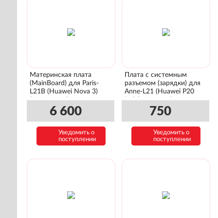
Материнская плата
Плата с системным
(MainBoard) для Paris-
разъемом (зарядки) для
L21B (Huawei Nova 3)
Anne-L21 (Huawei P20
(03032YSW)
lite) (02351VPS)
6 600
750
Уведомить о
Уведомить о
поступлении
поступлении