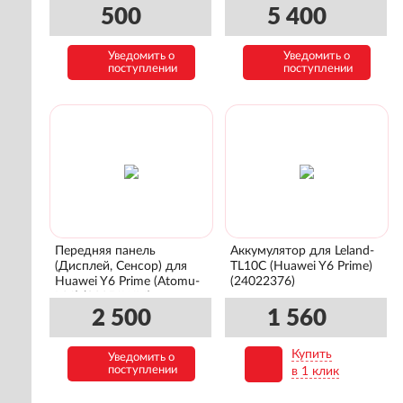
500
5 400
Уведомить о
Уведомить о
поступлении
поступлении
Передняя панель
Аккумулятор для Leland-
(Дисплей, Сенсор) для
TL10C (Huawei Y6 Prime)
Huawei Y6 Prime (Atomu-
(24022376)
L31) (02351WLJ)
2 500
1 560
Купить
Уведомить о
В корзину
поступлении
в 1 клик