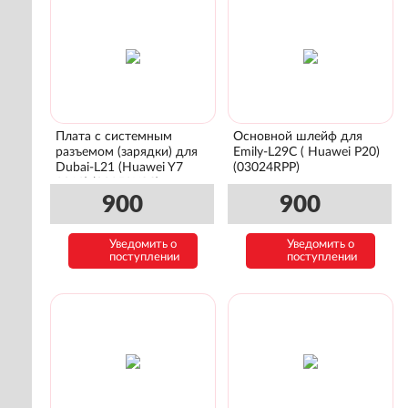
Плата с системным
Основной шлейф для
разъемом (зарядки) для
Emily-L29C ( Huawei P20)
Dubai-L21 (Huawei Y7
(03024RPP)
2019) (02352KCC)
900
900
Уведомить о
Уведомить о
поступлении
поступлении