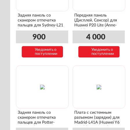
Задняя панель со
Передняя панель
сканером отпечатка
(Дисплей, Сенсор) для
пальцев для Sydney-L21
Huawei P20 Lite (Anne-
(Huawei Mate 20 Lite)
L21) (02351XUA)
(02352DKP)
900
4 000
Уведомить о
Уведомить о
поступлении
поступлении
Задняя панель со
Плата с системным
сканером отпечатка
разъемом (зарядки) для
пальцев для Potter-
Madrid-L41A (Huawei Y6
L21RUA (Huawei P-smart
2019) (02352LWK)