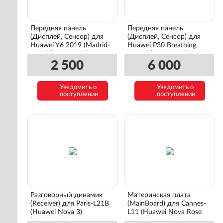
Передняя панель
Передняя панель
(Дисплей, Сенсор) для
(Дисплей, Сенсор) для
Huawei Y6 2019 (Madrid-
Huawei P30 Breathing
L41A) (02352LVM)
Crystal (ELLE-L29B)
(02352NLP)
2 500
6 000
Уведомить о
Уведомить о
поступлении
поступлении
Разговорный динамик
Материнская плата
(Receiver) для Paris-L21B
(MainBoard) для Cannes-
(Huawei Nova 3)
L11 (Huawei Nova Rose
(22030072)
Gold) (03032JXA)