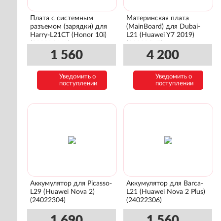
Плата с системным
Материнская плата
разъемом (зарядки) для
(MainBoard) для Dubai-
Harry-L21CT (Honor 10i)
L21 (Huawei Y7 2019)
(02352QMA)
(03033CVE)
1 560
4 200
Уведомить о
Уведомить о
поступлении
поступлении
Аккумулятор для Picasso-
Аккумулятор для Barca-
L29 (Huawei Nova 2)
L21 (Huawei Nova 2 Plus)
(24022304)
(24022306)
1 690
1 560