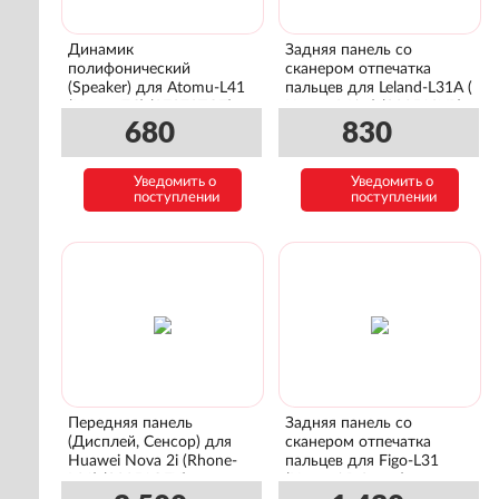
Динамик
Задняя панель со
полифонический
сканером отпечатка
(Speaker) для Atomu-L41
пальцев для Leland-L31A (
(Honor 7C) (97070TQT)
Honor 9 Lite) (02351SYP)
680
830
Уведомить о
Уведомить о
поступлении
поступлении
Передняя панель
Задняя панель со
(Дисплей, Сенсор) для
сканером отпечатка
Huawei Nova 2i (Rhone-
пальцев для Figo-L31
L21) (02351QEY)
(Huawei P Smart)