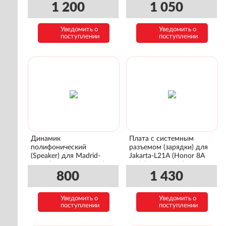
2019) (02352HTV)
1 200
1 050
Уведомить о
Уведомить о
поступлении
поступлении
Динамик
Плата с системным
полифонический
разъемом (зарядки) для
(Speaker) для Madrid-
Jakarta-L21A (Honor 8A
L41A (Huawei Y6 2019)
Pro) (02352KWK)
(22020339)
800
1 430
Уведомить о
Уведомить о
поступлении
поступлении