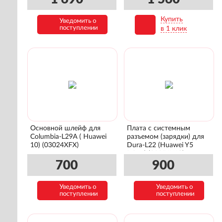
Купить
Уведомить о
В корзину
поступлении
в 1 клик
Основной шлейф для
Плата с системным
Columbia-L29A ( Huawei
разъемом (зарядки) для
10) (03024XFX)
Dura-L22 (Huawei Y5
Prime) (02351XJG)
700
900
Уведомить о
Уведомить о
поступлении
поступлении