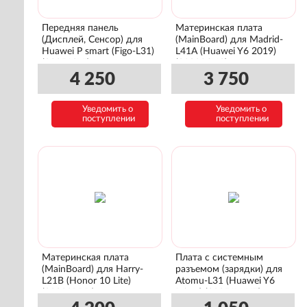
Передняя панель
Материнская плата
(Дисплей, Сенсор) для
(MainBoard) для Madrid-
Huawei P smart (Figo-L31)
L41A (Huawei Y6 2019)
(02351SVJ)
(03033CNS)
4 250
3 750
Уведомить о
Уведомить о
поступлении
поступлении
Материнская плата
Плата с системным
(MainBoard) для Harry-
разъемом (зарядки) для
L21B (Honor 10 Lite)
Atomu-L31 (Huawei Y6
(03033BBD)
Prime) (02351WHT)