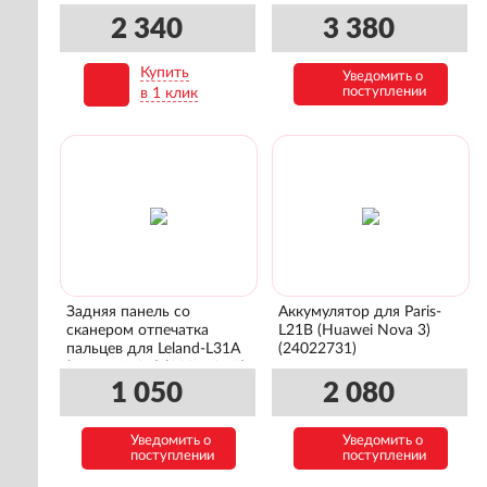
L21MEA) (02352PJP)
2 340
3 380
Купить
Уведомить о
В корзину
поступлении
в 1 клик
Задняя панель со
Аккумулятор для Paris-
сканером отпечатка
L21B (Huawei Nova 3)
пальцев для Leland-L31A
(24022731)
(Honor 9 Lite) (02351SNE)
1 050
2 080
Уведомить о
Уведомить о
поступлении
поступлении