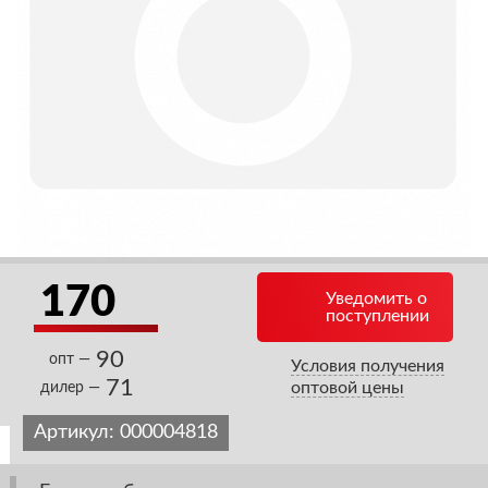
170
Уведомить о
поступлении
90
опт —
Условия получения
71
оптовой цены
дилер —
Артикул:
000004818