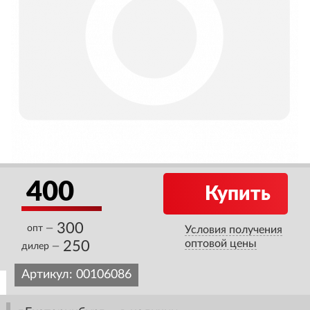
400
Купить
300
опт —
Условия получения
оптовой цены
250
дилер —
Артикул:
00106086