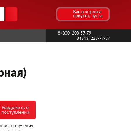
Ваша корзина
покупок пуста
8 (800) 200-57-79
8 (343) 228-77-57
рная)
Уведомить о
поступлении
овия получения