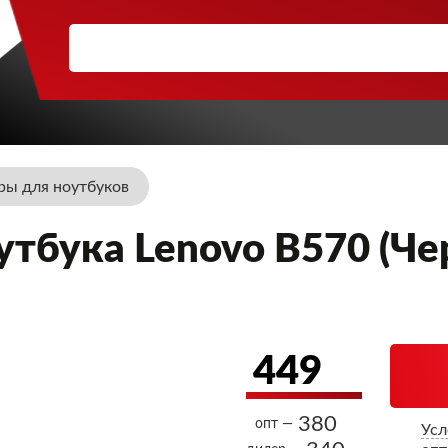
ры для ноутбуков
утбука Lenovo B570 (Че
449
380
опт —
Усл