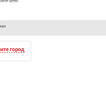
овой цены
каз
ите город