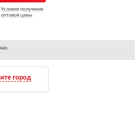
Условия получения
оптовой цены
каз
ите город