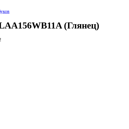
буков
CLAA156WB11A (Глянец)
2