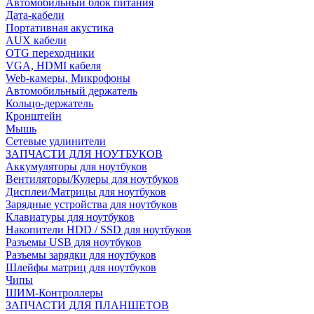
Автомобильный блок питания
Дата-кабели
Портативная акустика
AUX кабели
OTG переходники
VGA, HDMI кабеля
Web-камеры, Микрофоны
Автомобильный держатель
Кольцо-держатель
Кронштейн
Мышь
Сетевые удлинители
ЗАПЧАСТИ ДЛЯ НОУТБУКОВ
Аккумуляторы для ноутбуков
Вентиляторы/Кулеры для ноутбуков
Дисплеи/Матрицы для ноутбуков
Зарядные устройства для ноутбуков
Клавиатуры для ноутбуков
Накопители HDD / SSD для ноутбуков
Разъемы USB для ноутбуков
Разъемы зарядки для ноутбуков
Шлейфы матриц для ноутбуков
Чипы
ШИМ-Контроллеры
ЗАПЧАСТИ ДЛЯ ПЛАНШЕТОВ