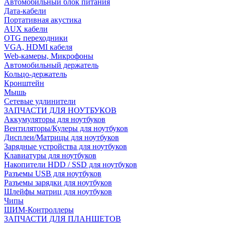
Автомобильный блок питания
Дата-кабели
Портативная акустика
AUX кабели
OTG переходники
VGA, HDMI кабеля
Web-камеры, Микрофоны
Автомобильный держатель
Кольцо-держатель
Кронштейн
Мышь
Сетевые удлинители
ЗАПЧАСТИ ДЛЯ НОУТБУКОВ
Аккумуляторы для ноутбуков
Вентиляторы/Кулеры для ноутбуков
Дисплеи/Матрицы для ноутбуков
Зарядные устройства для ноутбуков
Клавиатуры для ноутбуков
Накопители HDD / SSD для ноутбуков
Разъемы USB для ноутбуков
Разъемы зарядки для ноутбуков
Шлейфы матриц для ноутбуков
Чипы
ШИМ-Контроллеры
ЗАПЧАСТИ ДЛЯ ПЛАНШЕТОВ