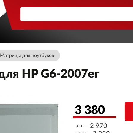
Матрицы для ноутбуков
для HP G6-2007er
3 380
2 970
опт —