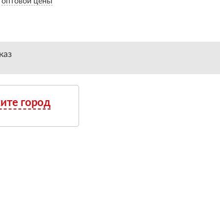
оптовой цены
каз
ите город