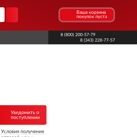
Ваша корзина
покупок пуста
8 (800) 200-57-79
8 (343) 228-77-57
Уведомить о
поступлении
Условия получения