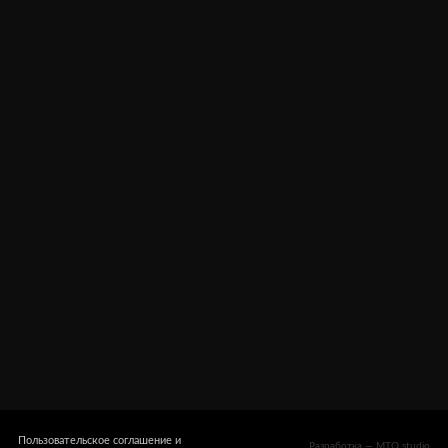
Партнёрам
Оплата, доставка
Оферта
Гарантия
Контакты
Пользовательское соглашение и
Разработка — MTO studio