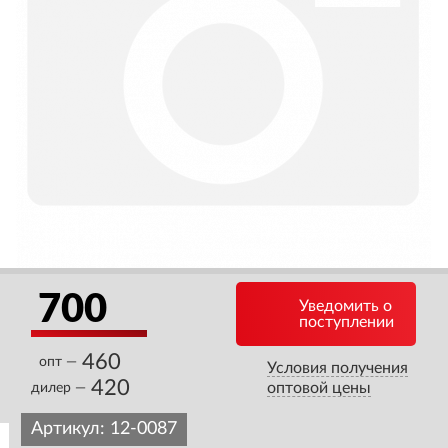
700
Уведомить о
поступлении
460
опт —
Условия получения
420
оптовой цены
дилер —
Артикул:
12-0087