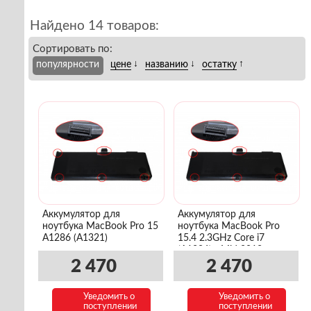
Найдено 14 товаров:
Сортировать по:
↓
↓
↑
популярности
цене
названию
остатку
Аккумулятор для
Аккумулятор для
ноутбука MacBook Pro 15
ноутбука MacBook Pro
A1286 (A1321)
15.4 2.3GHz Core i7
(A1286) - Mid 2012
(MD103LL/A)
2 470
2 470
Уведомить о
Уведомить о
поступлении
поступлении