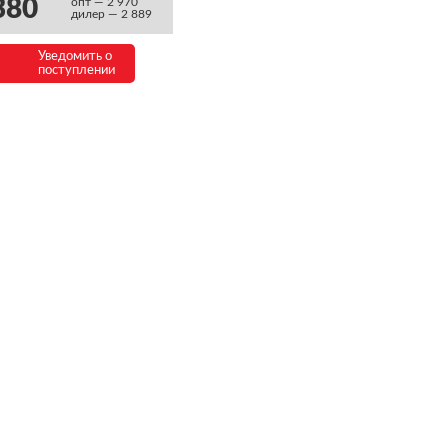
380
опт — 2 970
дилер — 2 889
Уведомить о
поступлении