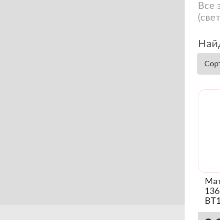
Все 
(све
Найд
Сор
Мат
136
BT1