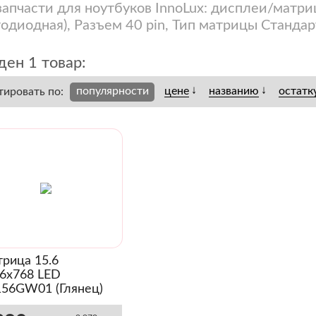
запчасти для ноутбуков InnoLux: дисплеи/матр
тодиодная), Разъем 40 pin, Тип матрицы Стандарт
ен 1 товар:
↓
↓
популярности
цене
названию
остатк
тировать по:
рица 15.6
6x768 LED
56GW01 (Глянец)