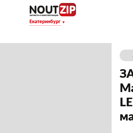
Екатеринбург
З
Ма
LE
ма