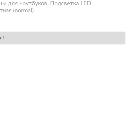
ицы для ноутбуков. Подсветка LED
ная (normal).
↑
у