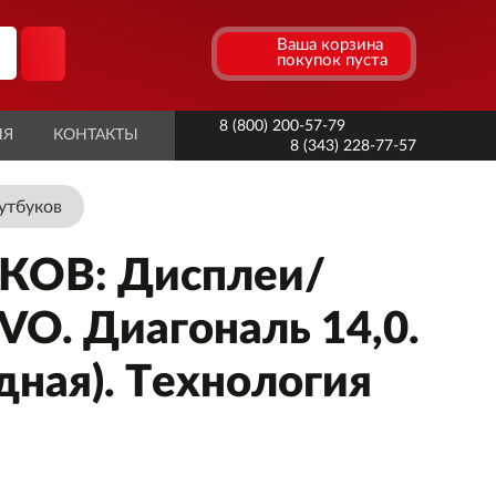
Ваша корзина
покупок пуста
8 (800) 200-57-79
ИЯ
КОНТАКТЫ
8 (343) 228-77-57
утбуков
ОВ: Дисплеи/
VO. Диагональ 14,0.
дная). Технология