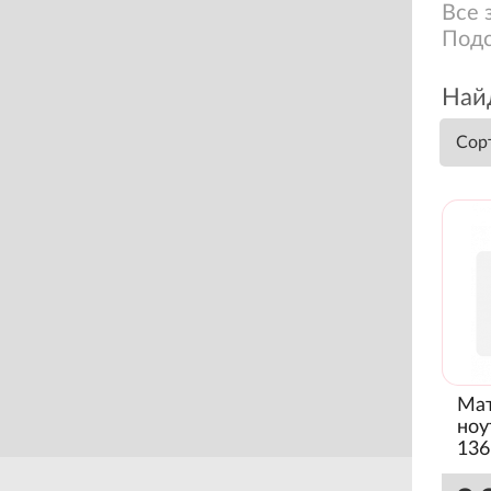
Все 
Подс
Найд
Сор
Мат
ноу
136
Nor