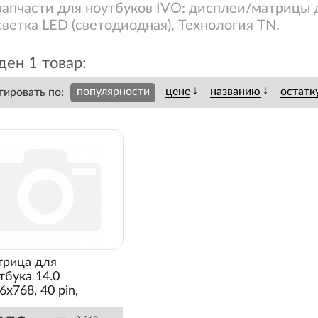
запчасти для ноутбуков IVO: дисплеи/матрицы д
ветка LED (светодиодная), Технология TN.
ен 1 товар:
↓
↓
популярности
цене
названию
остатк
тировать по:
рица для
тбука 14.0
6x768, 40 pin,
mal, TN, без