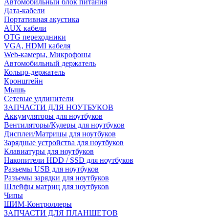
Автомобильный блок питания
Дата-кабели
Портативная акустика
AUX кабели
OTG переходники
VGA, HDMI кабеля
Web-камеры, Микрофоны
Автомобильный держатель
Кольцо-держатель
Кронштейн
Мышь
Сетевые удлинители
ЗАПЧАСТИ ДЛЯ НОУТБУКОВ
Аккумуляторы для ноутбуков
Вентиляторы/Кулеры для ноутбуков
Дисплеи/Матрицы для ноутбуков
Зарядные устройства для ноутбуков
Клавиатуры для ноутбуков
Накопители HDD / SSD для ноутбуков
Разъемы USB для ноутбуков
Разъемы зарядки для ноутбуков
Шлейфы матриц для ноутбуков
Чипы
ШИМ-Контроллеры
ЗАПЧАСТИ ДЛЯ ПЛАНШЕТОВ