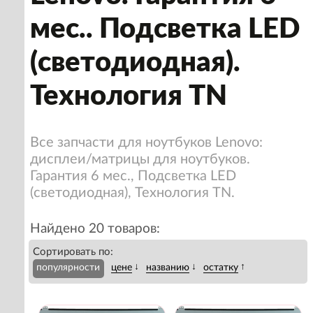
мес.. Подсветка LED
(светодиодная).
Технология TN
Все запчасти для ноутбуков Lenovo:
дисплеи/матрицы для ноутбуков.
Гарантия 6 мес., Подсветка LED
(светодиодная), Технология TN.
Найдено 20 товаров:
Сортировать по:
↓
↓
↑
популярности
цене
названию
остатку