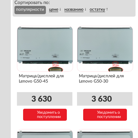
Сортировать по:
↓
↓
↑
популярности
цене
названию
остатку
Матрица/дисплей для
Матрица/дисплей для
Lenovo G50-45
Lenovo G50-30
3 630
3 630
Уведомить о
Уведомить о
поступлении
поступлении