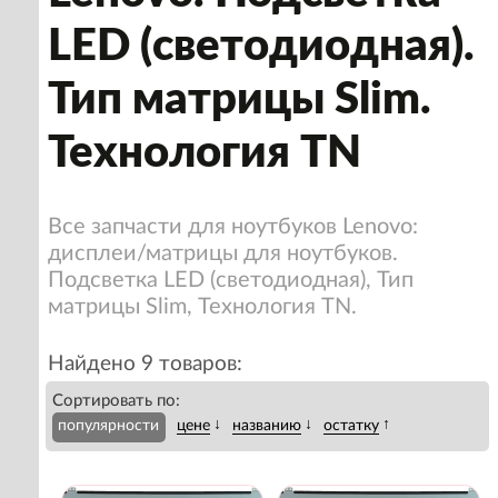
LED (светодиодная).
Тип матрицы Slim.
Технология TN
Все запчасти для ноутбуков Lenovo:
дисплеи/матрицы для ноутбуков.
Подсветка LED (светодиодная), Тип
матрицы Slim, Технология TN.
Найдено 9 товаров:
Сортировать по:
↓
↓
↑
популярности
цене
названию
остатку