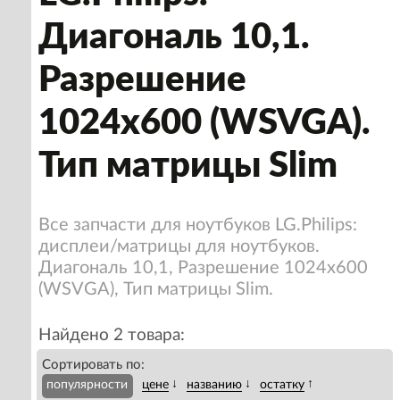
Диагональ 10,1.
Разрешение
1024x600 (WSVGA).
Тип матрицы Slim
Все запчасти для ноутбуков LG.Philips:
дисплеи/матрицы для ноутбуков.
Диагональ 10,1, Разрешение 1024x600
(WSVGA), Тип матрицы Slim.
Найдено 2 товара:
Сортировать по:
↓
↓
↑
популярности
цене
названию
остатку