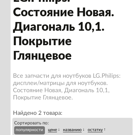
Состояние Новая.
Диагональ 10,1.
Покрытие
Глянцевое
Все запчасти для ноутбуков LG.Philips:
дисплеи/матрицы для ноутбуков.
Состояние Новая, Диагональ 10,1,
Покрытие Глянцевое.
Найдено 2 товара:
Сортировать по:
↓
↓
↑
популярности
цене
названию
остатку