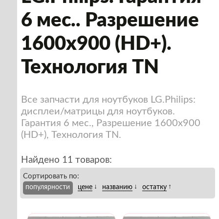
6 мес.. Разрешение
1600x900 (HD+).
Технология TN
Все запчасти для ноутбуков LG.Philips:
дисплеи/матрицы для ноутбуков.
Гарантия 6 мес., Разрешение 1600x900
(HD+), Технология TN.
Найдено 11 товаров:
Сортировать по:
↓
↓
↑
популярности
цене
названию
остатку