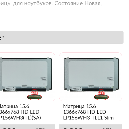
рицы для ноутбуков. Состояние Новая,
↑
у
атрица 15.6
Матрица 15.6
366x768 HD LED
1366x768 HD LED
P156WH3(TL)(SA)
LP156WH3-TLL1 Slim
lim