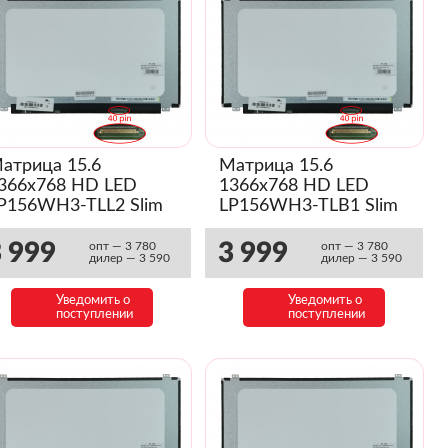
атрица 15.6
Матрица 15.6
366x768 HD LED
1366x768 HD LED
P156WH3-TLL2 Slim
LP156WH3-TLB1 Slim
 999
3 999
опт — 3 780
опт — 3 780
дилер — 3 590
дилер — 3 590
Уведомить о
Уведомить о
поступлении
поступлении