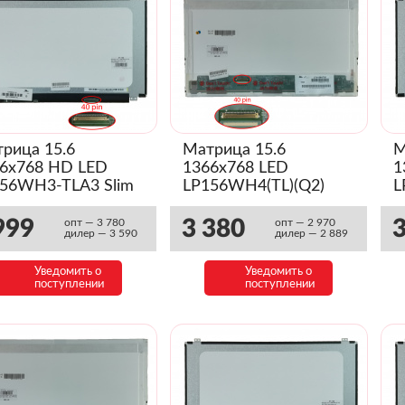
рица 15.6
Матрица 15.6
М
6x768 HD LED
1366x768 LED
1
56WH3-TLA3 Slim
LP156WH4(TL)(Q2)
L
(Глянец)
999
3 380
3
опт — 3 780
опт — 2 970
дилер — 3 590
дилер — 2 889
Уведомить о
Уведомить о
поступлении
поступлении