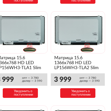
поступлении
поступлении
атрица 15.6
Матрица 15.6
366x768 HD LED
1366x768 HD LED
P156WH3-TLA1 Slim
LP156WH3-TLA2 Slim
 999
3 999
опт — 3 780
опт — 3 780
дилер — 3 590
дилер — 3 590
Уведомить о
Уведомить о
поступлении
поступлении