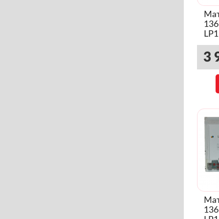
Мат
136
LP1
Sli
3 
Мат
136