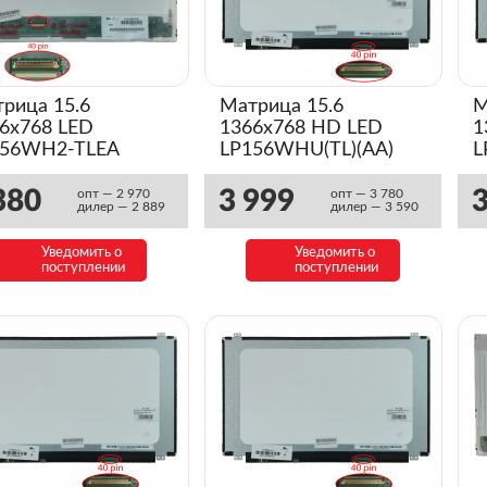
рица 15.6
Матрица 15.6
М
6x768 LED
1366x768 HD LED
1
156WH2-TLEA
LP156WHU(TL)(AA)
L
янец)
Slim
S
380
3 999
3
опт — 2 970
опт — 3 780
дилер — 2 889
дилер — 3 590
Уведомить о
Уведомить о
поступлении
поступлении