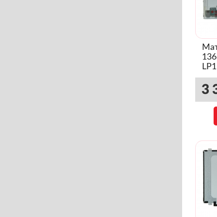
Мат
136
LP
(Гл
3 