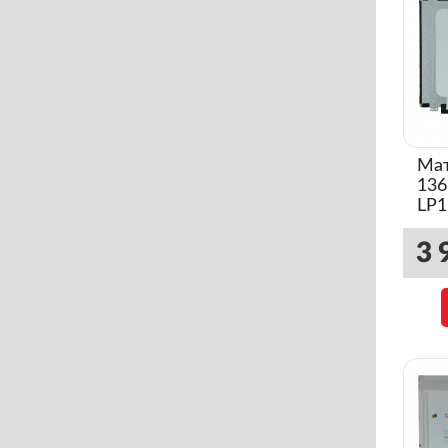
Мат
136
LP1
3 