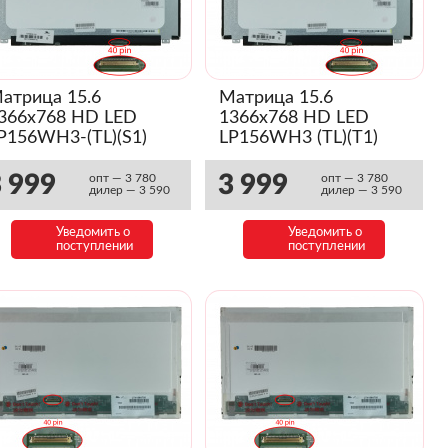
атрица 15.6
Матрица 15.6
366x768 HD LED
1366x768 HD LED
P156WH3-(TL)(S1)
LP156WH3 (TL)(T1)
lim
Slim
 999
3 999
опт — 3 780
опт — 3 780
дилер — 3 590
дилер — 3 590
Уведомить о
Уведомить о
поступлении
поступлении