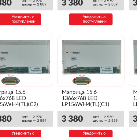
380
3 380
3
опт — 2 970
опт — 2 970
дилер — 2 889
дилер — 2 889
Уведомить о
Уведомить о
поступлении
поступлении
рица 15.6
Матрица 15.6
М
6x768 LED
1366x768 LED
1
56WH4(TL)(C2)
LP156WH4(TL)(C1)
L
янец)
(Глянец)
(
380
3 380
3
опт — 2 970
опт — 2 970
дилер — 2 889
дилер — 2 889
Уведомить о
Уведомить о