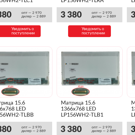
156WH2-TLC1
LP156WH2-TLRA
L
янец)
(Глянец)
(
380
3 380
3
опт — 2 970
опт — 2 970
дилер — 2 889
дилер — 2 889
Уведомить о
Уведомить о
поступлении
поступлении
рица 15.6
Матрица 15.6
М
6x768 LED
1366x768 LED
1
156WH2-TLBB
LP156WH2-TLB1
L
янец)
(Глянец)
(
380
3 380
3
опт — 2 970
опт — 2 970
дилер — 2 889
дилер — 2 889