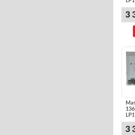
LP
(Гл
3 
Мат
136
LP
(Гл
3 