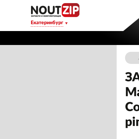
Екатеринбург
З
Ма
Со
pi