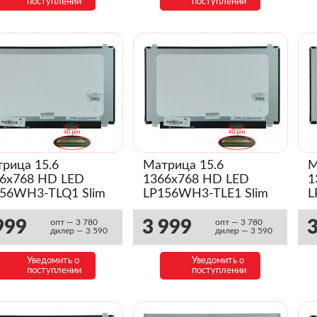
поступлении
поступлении
рица 15.6
Матрица 15.6
М
6x768 HD LED
1366x768 HD LED
1
56WH3-TLQ1 Slim
LP156WH3-TLE1 Slim
L
999
3 999
3
опт — 3 780
опт — 3 780
дилер — 3 590
дилер — 3 590
Уведомить о
Уведомить о
поступлении
поступлении