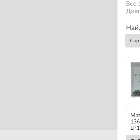
Все 
Диаг
Най
Сор
Мат
136
LP1
(Гл