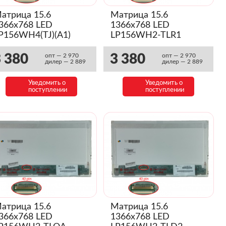
атрица 15.6
Матрица 15.6
366x768 LED
1366x768 LED
P156WH4(TJ)(A1)
LP156WH2-TLR1
Глянец)
(Глянец)
 380
3 380
опт — 2 970
опт — 2 970
дилер — 2 889
дилер — 2 889
Уведомить о
Уведомить о
поступлении
поступлении
атрица 15.6
Матрица 15.6
366x768 LED
1366x768 LED