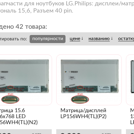
запчасти для ноутбуков LG.Philips: дисплеи/мат
ональ 15,6, Разъем 40 pin.
дено 42 товара:
↓
↓
популярности
цене
названию
остатк
тировать по:
рица 15.6
Матрица/дисплей
М
6x768 LED
LP156WH4(TL)(P2)
1
56WH4(TL)(N2)
L
янец)
S