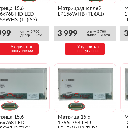
рица 15.6
Матрица/дисплей
М
6x768 HD LED
LP156WHB (TL)(A1)
1
56WH3-(TL)(S3)
L
m
(
999
3 999
3
опт — 3 780
опт — 3 780
дилер — 3 590
дилер — 3 590
Уведомить о
Уведомить о
поступлении
поступлении
рица 15.6
Матрица 15.6
М
6x768 LED
1366x768 LED
1