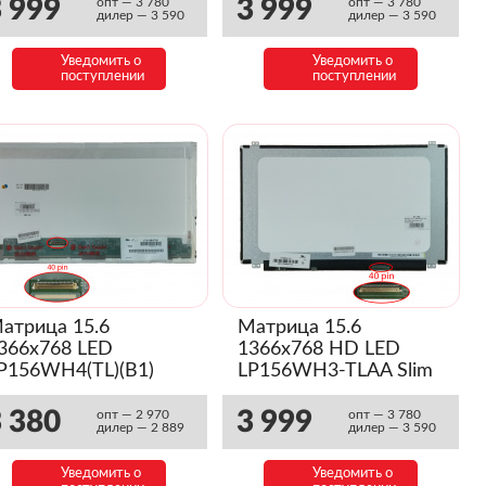
 999
3 999
опт — 3 780
опт — 3 780
дилер — 3 590
дилер — 3 590
Уведомить о
Уведомить о
поступлении
поступлении
атрица 15.6
Матрица 15.6
366x768 LED
1366x768 HD LED
P156WH4(TL)(B1)
LP156WH3-TLAA Slim
Глянец)
 380
3 999
опт — 2 970
опт — 3 780
дилер — 2 889
дилер — 3 590
Уведомить о
Уведомить о