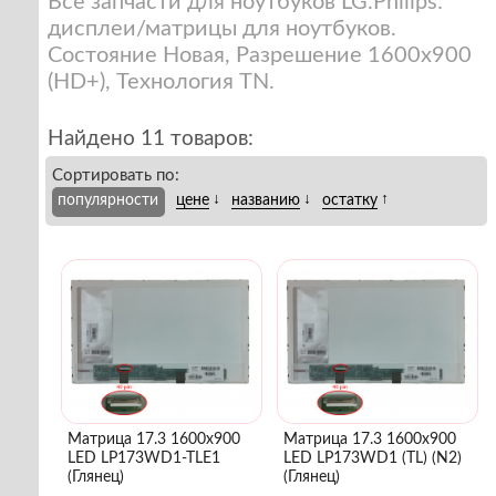
Все запчасти для ноутбуков LG.Philips:
дисплеи/матрицы для ноутбуков.
Состояние Новая, Разрешение 1600x900
(HD+), Технология TN.
Найдено 11 товаров:
Сортировать по:
↓
↓
↑
популярности
цене
названию
остатку
Матрица 17.3 1600x900
Матрица 17.3 1600x900
LED LP173WD1-TLE1
LED LP173WD1 (TL) (N2)
(Глянец)
(Глянец)