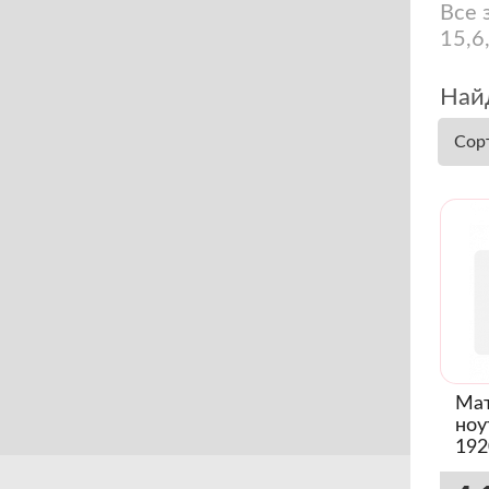
Все 
15,6
Найд
Сор
Мат
ноу
192
Sli