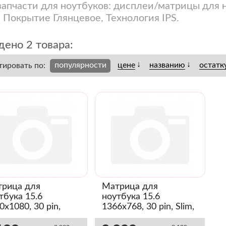
запчасти для ноутбуков: дисплеи/матрицы для 
, Покрытие Глянцевое, Технология IPS.
ено 2 товара:
↓
↓
популярности
цене
названию
остатк
тировать по:
рица для
Матрица для
тбука 15.6
ноутбука 15.6
0x1080, 30 pin,
1366x768, 30 pin, Slim,
m, IPS, крепление
IPS, без креплений