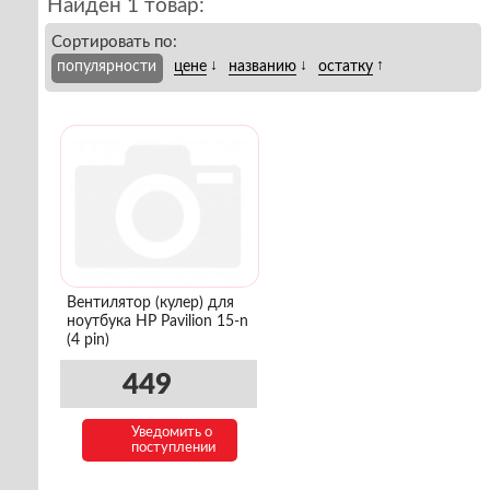
Найден 1 товар:
Сортировать по:
↓
↓
↑
популярности
цене
названию
остатку
Вентилятор (кулер) для
ноутбука HP Pavilion 15-n
(4 pin)
449
Уведомить о
поступлении