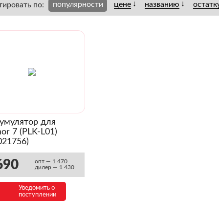
↓
↓
популярности
цене
названию
остатк
тировать по:
умулятор для
or 7 (PLK-L01)
021756)
690
опт — 1 470
дилер — 1 430
Уведомить о
поступлении