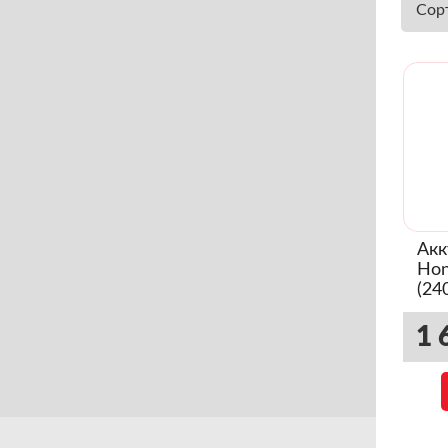
Сор
Акк
Hon
(24
1 