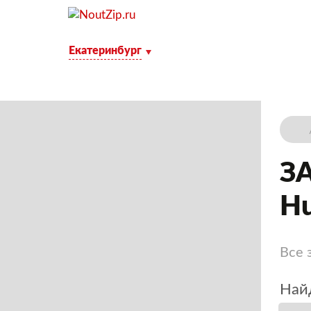
Екатеринбург
З
Hu
Все 
Найд