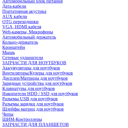
Автомобильный блок питания
Дата-кабели
Портативная акустика
AUX кабели
OTG переходники
VGA, HDMI кабеля
Web-камеры, Микрофоны
Автомобильный держатель
Кольцо-держатель
Кронштейн
Мышь
Сетевые удлинители
ЗАПЧАСТИ ДЛЯ НОУТБУКОВ
Аккумуляторы для ноутбуков
Вентиляторы/Кулеры для ноутбуков
Дисплеи/Матрицы для ноутбуков
Зарядные устройства для ноутбуков
Клавиатуры для ноутбуков
Накопители HDD / SSD для ноутбуков
Разъемы USB для ноутбуков
Разъемы зарядки для ноутбуков
Шлейфы матриц для ноутбуков
Чипы
ШИМ-Контроллеры
ЗАПЧАСТИ ДЛЯ ПЛАНШЕТОВ