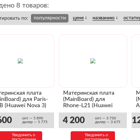
дено 8 товаров:
↓
↓
популярности
цене
названию
остатк
тировать по:
еринская плата
Материнская плата
М
inBoard) для Paris-
(MainBoard) для
(
B (Huawei Nova 3)
Rhone-L21 (Huawei
A
032YSW)
Nova 2i) (03032UNG)
(
(
600
4 200
1
опт — 5 890
опт — 3 750
дилер — 5 775
дилер — 3 675
Уведомить о
Уведомить о
поступлении
поступлении