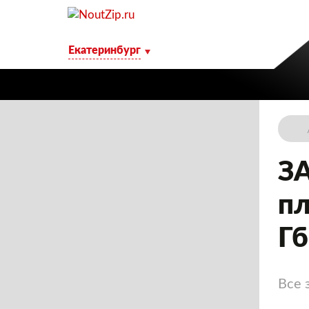
Екатеринбург
З
пл
Гб
Все 