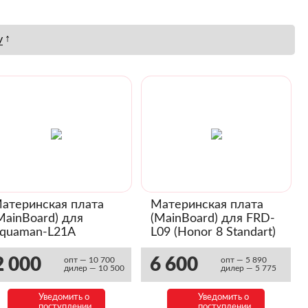
↑
у
атеринская плата
Материнская плата
MainBoard) для
(MainBoard) для FRD-
quaman-L21A
L09 (Honor 8 Standart)
Huawei Y8p)
(03032FEH)
03033QLH)
2 000
6 600
опт — 10 700
опт — 5 890
дилер — 10 500
дилер — 5 775
Уведомить о
Уведомить о
поступлении
поступлении