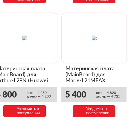
атеринская плата
Материнская плата
MainBoard) для
(MainBoard) для
rthur-L29N (Huawei
Marie-L21MEAX
40 lite E) (03033SKM)
(Huawei P30 lite NFC)
(03033PTN)
 800
5 400
опт — 4 280
опт — 4 820
дилер — 4 200
дилер — 4 725
Уведомить о
Уведомить о
поступлении
поступлении