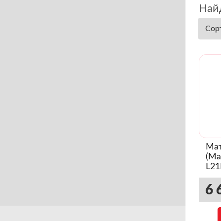
Най
Сор
Мат
(Ma
L21
(03
6 