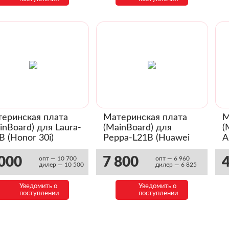
еринская плата
Материнская плата
М
inBoard) для Laura-
(MainBoard) для
(
B (Honor 30i)
Peppa-L21B (Huawei
A
033WJP)
P-smart 2021)
P
(03033YAM)
000
7 800
4
опт — 10 700
опт — 6 960
дилер — 10 500
дилер — 6 825
Уведомить о
Уведомить о
поступлении
поступлении