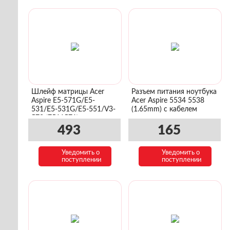
Шлейф матрицы Acer
Разъем питания ноутбука
Aspire E5-571G/E5-
Acer Aspire 5534 5538
531/E5-531G/E5-551/V3-
(1.65mm) с кабелем
572 (7511571)
493
165
Уведомить о
Уведомить о
поступлении
поступлении