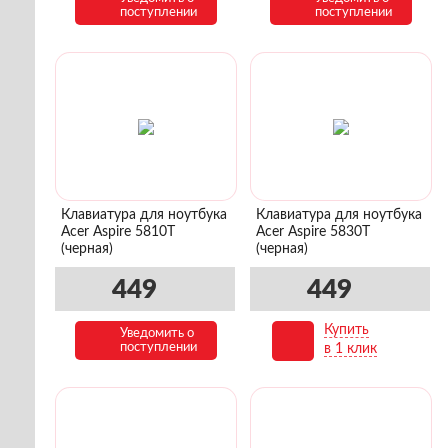
поступлении
поступлении
Клавиатура для ноутбука
Клавиатура для ноутбука
Acer Aspire 5810T
Acer Aspire 5830T
(черная)
(черная)
449
449
Купить
Уведомить о
В корзину
поступлении
в 1 клик