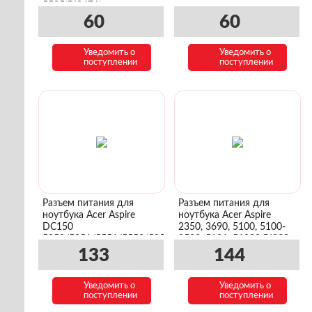
5535(PJ047A)
5.5mmx1.7mm
60
60
Уведомить о
Уведомить о
поступлении
поступлении
Разъем питания для
Разъем питания для
ноутбука Acer Aspire
ноутбука Acer Aspire
DC150
2350, 3690, 5100, 5100-
5250/5251/5551/5552/5253/5741/5740/5542
3583, 5101, 51020 PJ038
5.5mmx1.7mm
133
144
Уведомить о
Уведомить о
поступлении
поступлении