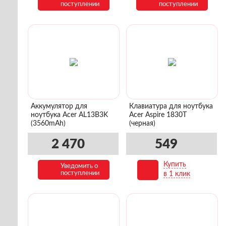
поступлении
поступлении
Аккумулятор для
Клавиатура для ноутбука
ноутбука Acer AL13B3K
Acer Aspire 1830T
(3560mAh)
(черная)
2 470
549
Купить
Уведомить о
В корзину
поступлении
в 1 клик