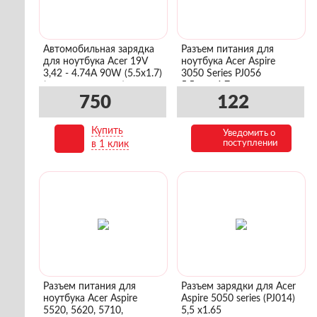
Автомобильная зарядка
Разъем питания для
для ноутбука Acer 19V
ноутбука Acer Aspire
3,42 - 4.74A 90W (5.5x1.7)
3050 Series PJ056
(в прикуриватель)
5.5mmx1.7mm
750
122
Купить
Уведомить о
В корзину
поступлении
в 1 клик
Разъем питания для
Разъем зарядки для Acer
ноутбука Acer Aspire
Aspire 5050 series (PJ014)
5520, 5620, 5710,
5,5 х1.65