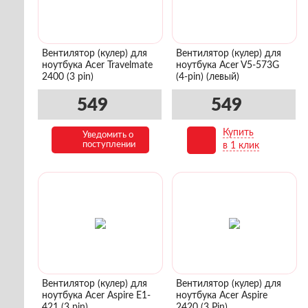
Вентилятор (кулер) для
Вентилятор (кулер) для
ноутбука Acer Travelmate
ноутбука Acer V5-573G
2400 (3 pin)
(4-pin) (левый)
549
549
Купить
Уведомить о
В корзину
поступлении
в 1 клик
Вентилятор (кулер) для
Вентилятор (кулер) для
ноутбука Acer Aspire E1-
ноутбука Acer Aspire
421 (3 pin)
2420 (3 Pin)