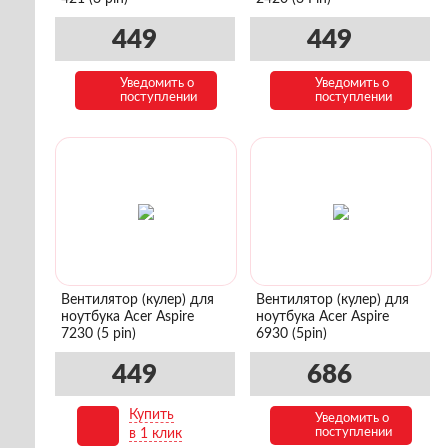
449
449
Уведомить о
Уведомить о
поступлении
поступлении
Вентилятор (кулер) для
Вентилятор (кулер) для
ноутбука Acer Aspire
ноутбука Acer Aspire
7230 (5 pin)
6930 (5pin)
449
686
Купить
Уведомить о
В корзину
поступлении
в 1 клик