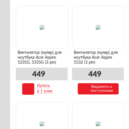
Вентилятор (кулер) для
Вентилятор (кулер) для
ноутбука Acer Aspire
ноутбука Acer Aspire
5235G, 5335G (3 pin)
5532 (3 pin)
449
449
Купить
Уведомить о
В корзину
поступлении
в 1 клик