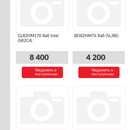
GL82HM170 Хаб Intel
BD82HM76 Хаб (SLJ8E)
(SR2C4)
8 400
4 200
Уведомить о
Уведомить о
поступлении
поступлении