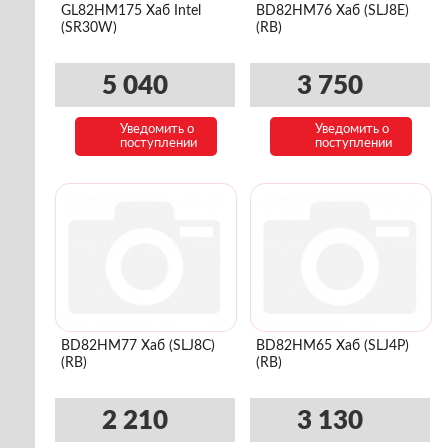
GL82HM175 Хаб Intel
BD82HM76 Хаб (SLJ8E)
(SR30W)
(RB)
5 040
3 750
Уведомить о
Уведомить о
поступлении
поступлении
BD82HM77 Хаб (SLJ8C)
BD82HM65 Хаб (SLJ4P)
(RB)
(RB)
2 210
3 130