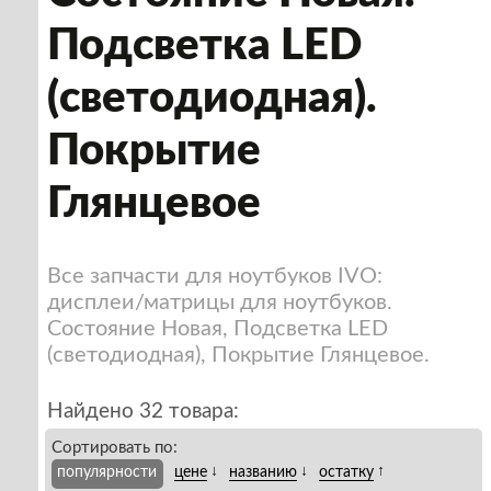
Подсветка LED
(светодиодная).
Покрытие
Глянцевое
Все запчасти для ноутбуков IVO:
дисплеи/матрицы для ноутбуков.
Состояние Новая, Подсветка LED
(светодиодная), Покрытие Глянцевое.
Найдено 32 товара:
Сортировать по:
↓
↓
↑
популярности
цене
названию
остатку