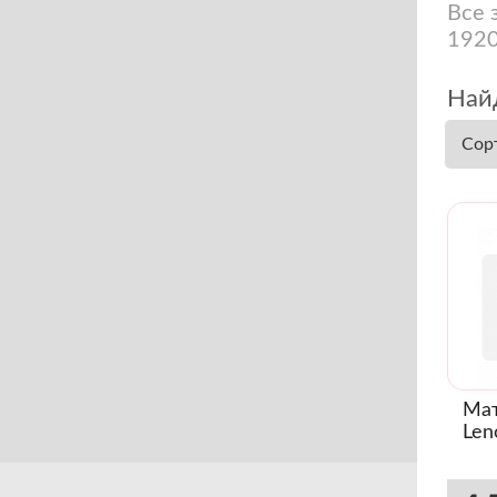
Все 
1920
Найд
Сор
Мат
Len