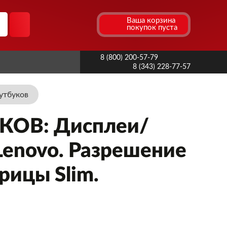
Ваша корзина
покупок пуста
8 (800) 200-57-79
8 (343) 228-77-57
утбуков
ОВ: Дисплеи/
Lenovo. Разрешение
рицы Slim.