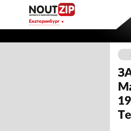
Екатеринбург
З
Ма
19
Те