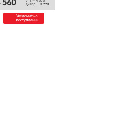
 560
опт — 4 070
дилер — 3 990
Уведомить о
поступлении