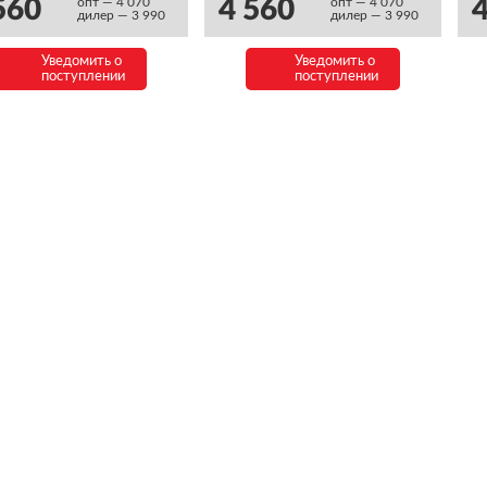
560
4 560
4
опт — 4 070
опт — 4 070
дилер — 3 990
дилер — 3 990
Уведомить о
Уведомить о
поступлении
поступлении