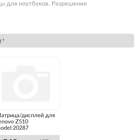
цы для ноутбуков. Разрешение
↑
у
атрица/дисплей для
enovo Z510
odel:20287