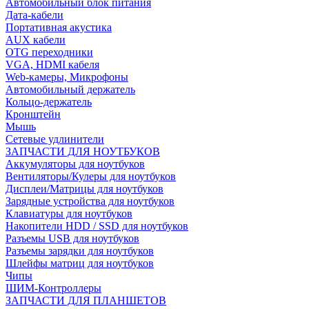
Автомобильный блок питания
Дата-кабели
Портативная акустика
AUX кабели
OTG переходники
VGA, HDMI кабеля
Web-камеры, Микрофоны
Автомобильный держатель
Кольцо-держатель
Кронштейн
Мышь
Сетевые удлинители
ЗАПЧАСТИ ДЛЯ НОУТБУКОВ
Аккумуляторы для ноутбуков
Вентиляторы/Кулеры для ноутбуков
Дисплеи/Матрицы для ноутбуков
Зарядные устройства для ноутбуков
Клавиатуры для ноутбуков
Накопители HDD / SSD для ноутбуков
Разъемы USB для ноутбуков
Разъемы зарядки для ноутбуков
Шлейфы матриц для ноутбуков
Чипы
ШИМ-Контроллеры
ЗАПЧАСТИ ДЛЯ ПЛАНШЕТОВ