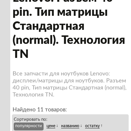
pin. Тип матрицы
Стандартная
(normal). Технология
TN
Все запчасти для ноутбуков Lenovo:
дисплеи/матрицы для ноутбуков. Разъем
40 pin, Тип матрицы Стандартная (normal),
Технология TN.
Найдено 11 товаров:
Сортировать по:
↓
↓
↑
популярности
цене
названию
остатку