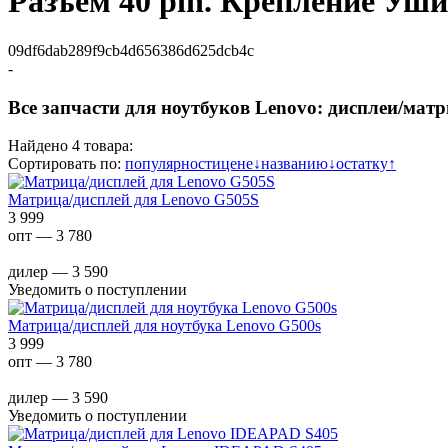
Разъем 40 pin. Крепление Уши
09df6dab289f9cb4d656386d625dcb4c
-
Все запчасти для ноутбуков Lenovo: дисплеи/матри
Найдено 4 товара:
Сортировать по:
популярности
цене
↓
названию
↓
остатку
↑
Матрица/дисплей для Lenovo G505S
3 999
опт — 3 780
дилер — 3 590
Уведомить о поступлении
Матрица/дисплей для ноутбука Lenovo G500s
3 999
опт — 3 780
дилер — 3 590
Уведомить о поступлении