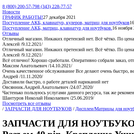
8 (800) 200-57-79
8 (343) 228-77-57
Новости
ГРАФИК РАБОТЫ!
27 декабря 2021
Поступление АКБ, клавиатур, кулеров, матриц для ноутбуков
16
Поступление АКБ, матриц, клавиатур для ноутбуков.
16 ноября
Отзывы
Отличный магазин. Никаких претензий нет. Всё чётко. По цен
Алексей /9.12.2021/
Отличный магазин. Никаких претензий нет. Всё чётко. По цен
Алексей /9.12.2021/
Всё отлично! Хорошо сработали. Оперативно собрали заказ, от
Максим Анатольевич /14.10.2021/
Очень качественное обслуживание Все делают очень быстро, 
Андрей /11.11.2020/
Доставили быстро, о работе деталей нариканий нет
Овсянник.Андрей.Анатольевич /24.07.2020/
Частенько пользуюсь услугами данного ресурса, так же реком
Шантуров Николай Николаевич /25.06.2019/
Посмотреть все отзывы
/
ЗАПЧАСТИ ДЛЯ НОУТБУКОВ
/
Дисплеи/Матрицы для ноут
ЗАПЧАСТИ ДЛЯ НОУТБУКОВ: Д