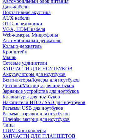
Автомобильный блок питания
Дата-кабели
Портативная акустика
AUX кабели
OTG переходники
VGA, HDMI кабеля
Web-камеры, Микрофоны
Автомобильный держатель
Кольцо-держатель
Кронштейн
Мышь
Сетевые удлинители
ЗАПЧАСТИ ДЛЯ НОУТБУКОВ
Аккумуляторы для ноутбуков
Вентиляторы/Кулеры для ноутбуков
Дисплеи/Матрицы для ноутбуков
Зарядные устройства для ноутбуков
Клавиатуры для ноутбуков
Накопители HDD / SSD для ноутбуков
Разъемы USB для ноутбуков
Разъемы зарядки для ноутбуков
Шлейфы матриц для ноутбуков
Чипы
ШИМ-Контроллеры
ЗАПЧАСТИ ДЛЯ ПЛАНШЕТОВ