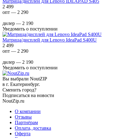
Матрица/дисплей для Lenovo IDEAPAD S405
2 499
опт — 2 290
дилер — 2 190
Уведомить о поступлении
Матрица/дисплей для Lenovo IdeaPad S400U
2 499
опт — 2 290
дилер — 2 190
Уведомить о поступлении
Вы выбрали NoutZIP
в г.
Екатеринбург
.
Сменить город?
Подписаться на новости
NoutZip.ru
О компании
Отзывы
Партнёрам
Оплата, доставка
Оферта