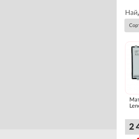
Найд
Сор
Мат
Len
2 