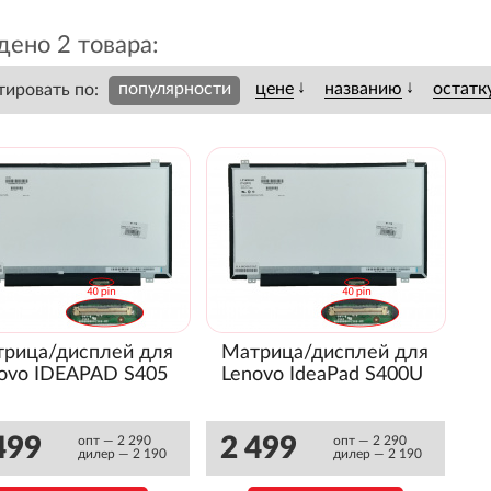
ено 2 товара:
↓
↓
популярности
цене
названию
остатк
тировать по:
рица/дисплей для
Матрица/дисплей для
ovo IDEAPAD S405
Lenovo IdeaPad S400U
499
2 499
опт — 2 290
опт — 2 290
дилер — 2 190
дилер — 2 190