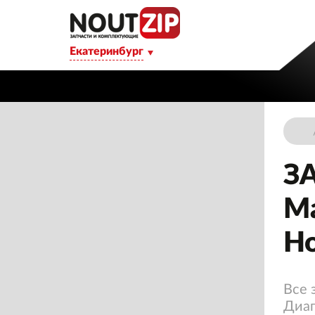
Екатеринбург
З
Ма
Но
Все 
Диаг