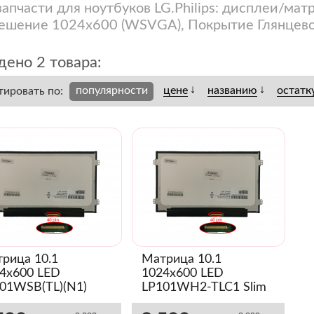
запчасти для ноутбуков LG.Philips: дисплеи/матр
ешение 1024x600 (WSVGA), Покрытие Глянцево
ено 2 товара:
↓
↓
популярности
цене
названию
остатк
тировать по:
рица 10.1
Матрица 10.1
4x600 LED
1024x600 LED
01WSB(TL)(N1)
LP101WH2-TLC1 Slim
m (Глянец)
(Глянец)