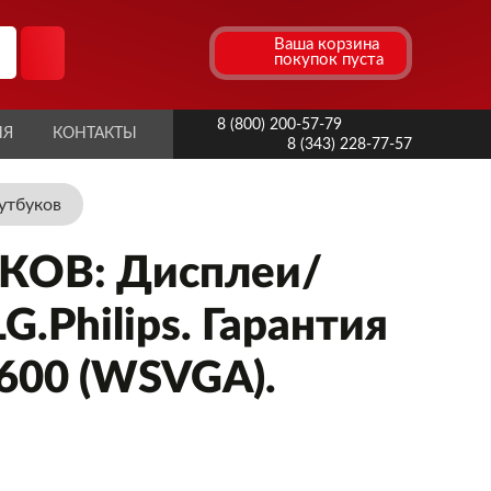
Ваша корзина
покупок пуста
8 (800) 200-57-79
ИЯ
КОНТАКТЫ
8 (343) 228-77-57
утбуков
ОВ: Дисплеи/
.Philips. Гарантия
x600 (WSVGA).