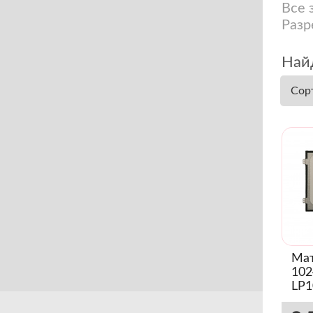
Все 
Разр
Найд
Сор
Мат
102
LP1
Sli