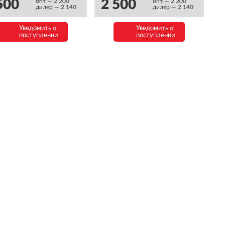
500
2 500
опт — 2 200
опт — 2 200
дилер — 2 140
дилер — 2 140
Уведомить о
Уведомить о
поступлении
поступлении