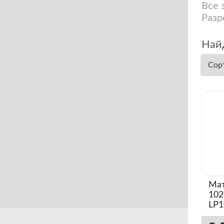
Все 
Разр
Найд
Сор
Мат
102
LP1
Sli