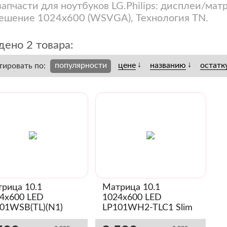
запчасти для ноутбуков LG.Philips: дисплеи/матр
ешение 1024x600 (WSVGA), Технология TN.
ено 2 товара:
↓
↓
популярности
цене
названию
остатк
тировать по:
рица 10.1
Матрица 10.1
4x600 LED
1024x600 LED
01WSB(TL)(N1)
LP101WH2-TLC1 Slim
m (Глянец)
(Глянец)