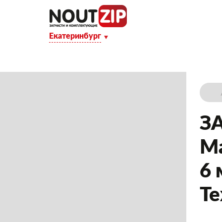
Екатеринбург
З
Ма
6 
Те