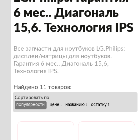
6 мес.. Диагональ
15,6. Технология IPS
Все запчасти для ноутбуков LG.Philips:
дисплеи/матрицы для ноутбуков.
Гарантия 6 мес., Диагональ 15,6,
Технология IPS.
Найдено 11 товаров:
Сортировать по:
↓
↓
↑
популярности
цене
названию
остатку