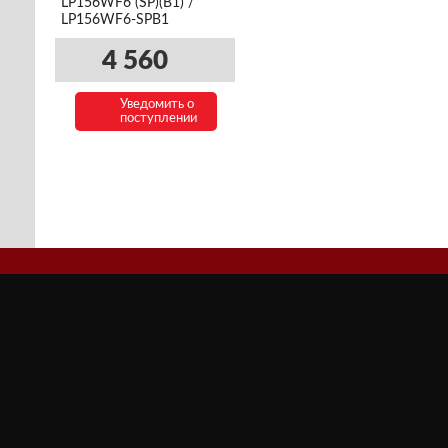
LP156WF6 (SP)(B1) /
LP156WF6-SPB1
4 560
Уведомить о
поступлении