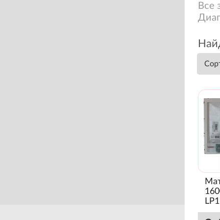
Все 
Диаг
Най
Сор
Мат
160
LP
(Гл