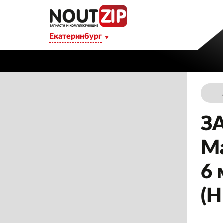
Екатеринбург
З
Ма
6 
(H