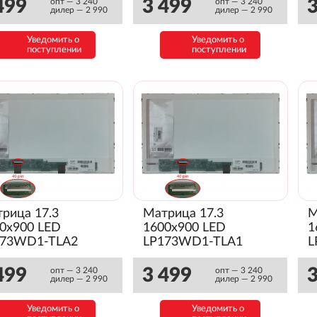
499
3 499
3
опт — 3 240
опт — 3 240
дилер — 2 990
дилер — 2 990
Уведомить о
Уведомить о
поступлении
поступлении
рица 17.3
Матрица 17.3
М
0x900 LED
1600x900 LED
1
173WD1-TLA2
LP173WD1-TLA1
L
янец)
(Глянец)
(
499
3 499
3
опт — 3 240
опт — 3 240
дилер — 2 990
дилер — 2 990
Уведомить о
Уведомить о