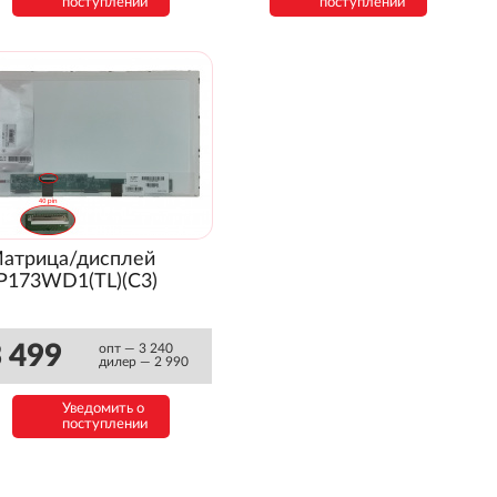
поступлении
поступлении
атрица/дисплей
P173WD1(TL)(C3)
 499
опт — 3 240
дилер — 2 990
Уведомить о
поступлении