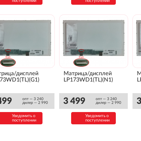
поступлении
поступлении
рица/дисплей
Матрица/дисплей
М
73WD1(TL)(G1)
LP173WD1(TL)(N1)
L
499
3 499
3
опт — 3 240
опт — 3 240
дилер — 2 990
дилер — 2 990
Уведомить о
Уведомить о
поступлении
поступлении