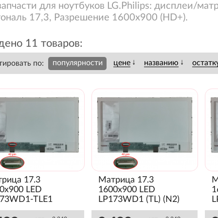
запчасти для ноутбуков LG.Philips: дисплеи/матр
ональ 17,3, Разрешение 1600x900 (HD+).
дено 11 товаров:
↓
↓
популярности
цене
названию
остатк
тировать по:
рица 17.3
Матрица 17.3
М
0x900 LED
1600x900 LED
1
173WD1-TLE1
LP173WD1 (TL) (N2)
L
янец)
(Глянец)
(