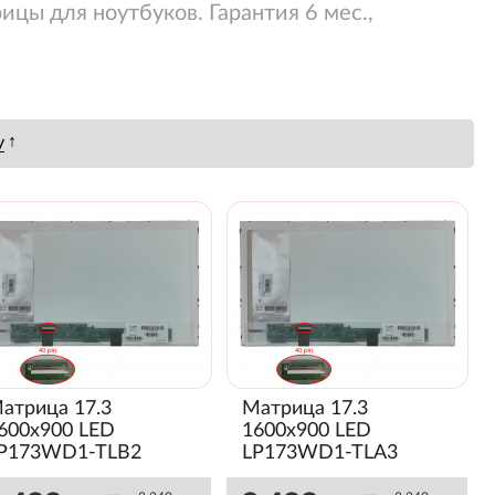
ицы для ноутбуков. Гарантия 6 мес.,
↑
у
атрица 17.3
Матрица 17.3
600x900 LED
1600x900 LED
P173WD1-TLB2
LP173WD1-TLA3
Глянец)
(Глянец)