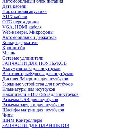
Автомобильный блок питания
Дата-кабели
Портативная акустика
AUX кабели
OTG переходники
VGA, HDMI кабеля
Web-камеры, Микрофоны
Автомобильный держатель
Кольцо-держатель
Кронштейн
Мышь
Сетевые удлинители
ЗАПЧАСТИ ДЛЯ НОУТБУКОВ
Аккумуляторы для ноутбуков
Вентиляторы/Кулеры для ноутбуков
Дисплеи/Матрицы для ноутбуков
Зарядные устройства для ноутбуков
Клавиатуры для ноутбуков
Накопители HDD / SSD для ноутбуков
Разъемы USB для ноутбуков
Разъемы зарядки для ноутбуков
Шлейфы матриц для ноутбуков
Чипы
ШИМ-Контроллеры
ЗАПЧАСТИ ДЛЯ ПЛАНШЕТОВ