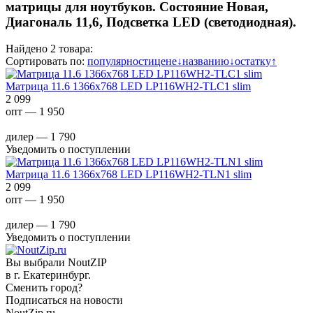
матрицы для ноутбуков. Состояние Новая,
Диагональ 11,6, Подсветка LED (светодиодная).
Найдено 2 товара:
Сортировать по:
популярности
цене
↓
названию
↓
остатку
↑
Матрица 11.6 1366x768 LED LP116WH2-TLC1 slim
2 099
опт — 1 950
дилер — 1 790
Уведомить о поступлении
Матрица 11.6 1366x768 LED LP116WH2-TLN1 slim
2 099
опт — 1 950
дилер — 1 790
Уведомить о поступлении
Вы выбрали NoutZIP
в г.
Екатеринбург
.
Сменить город?
Подписаться на новости
NoutZip.ru