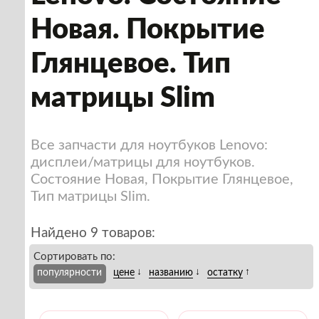
Новая. Покрытие
Глянцевое. Тип
матрицы Slim
Все запчасти для ноутбуков Lenovo:
дисплеи/матрицы для ноутбуков.
Состояние Новая, Покрытие Глянцевое,
Тип матрицы Slim.
Найдено 9 товаров:
Сортировать по:
↓
↓
↑
популярности
цене
названию
остатку