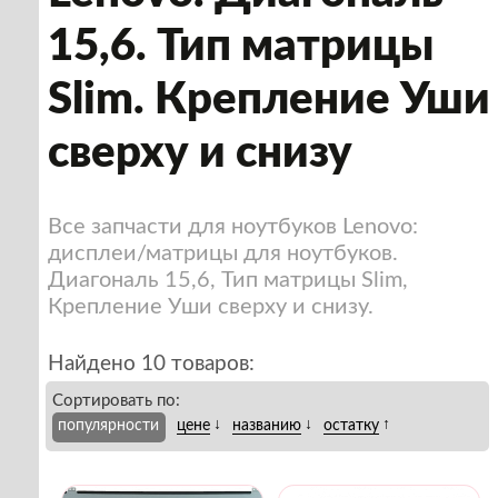
15,6. Тип матрицы
Slim. Крепление Уши
сверху и снизу
Все запчасти для ноутбуков Lenovo:
дисплеи/матрицы для ноутбуков.
Диагональ 15,6, Тип матрицы Slim,
Крепление Уши сверху и снизу.
Найдено 10 товаров:
Сортировать по:
↓
↓
↑
популярности
цене
названию
остатку