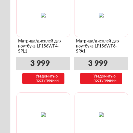
Матрица/дисплей для
Матрица/дисплей для
ноутбука LP156WF4-
ноутбука LP156WF6-
SPL1
SPA1
3 999
3 999
Уведомить о
Уведомить о
поступлении
поступлении