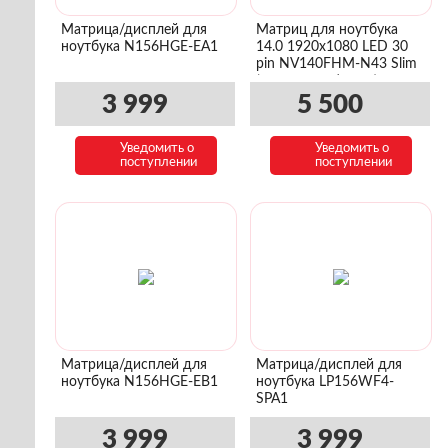
Матрица/дисплей для
Матриц для ноутбука
ноутбука N156HGE-EA1
14.0 1920x1080 LED 30
pin NV140FHM-N43 Slim
(уши сверху/снизу)
3 999
5 500
Уведомить о
Уведомить о
поступлении
поступлении
Матрица/дисплей для
Матрица/дисплей для
ноутбука N156HGE-EB1
ноутбука LP156WF4-
SPA1
3 999
3 999