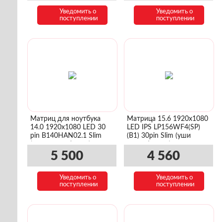
Уведомить о
Уведомить о
поступлении
поступлении
Матриц для ноутбука
Матрица 15.6 1920x1080
14.0 1920x1080 LED 30
LED IPS LP156WF4(SP)
pin B140HAN02.1 Slim
(B1) 30pin Slim (уши
(уши сверху/снизу)
сверху\снизу)
5 500
4 560
Уведомить о
Уведомить о
поступлении
поступлении