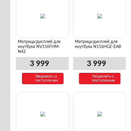
Матрица/дисплей для
Матрица/дисплей для
ноутбука NV156FHM-
ноутбука N156HGE-EAB
N42
3 999
3 999
Уведомить о
Уведомить о
поступлении
поступлении