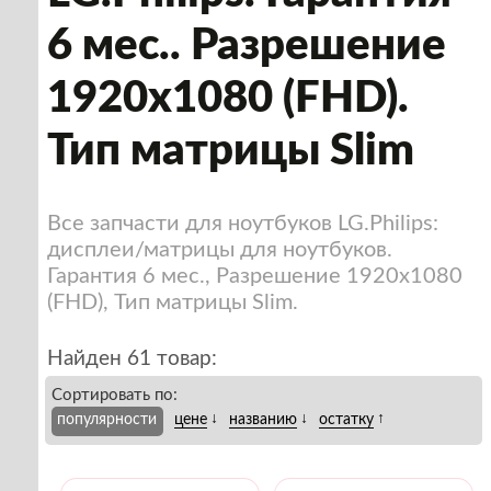
6 мес.. Разрешение
1920x1080 (FHD).
Тип матрицы Slim
Все запчасти для ноутбуков LG.Philips:
дисплеи/матрицы для ноутбуков.
Гарантия 6 мес., Разрешение 1920x1080
(FHD), Тип матрицы Slim.
Найден 61 товар:
Сортировать по:
↓
↓
↑
популярности
цене
названию
остатку