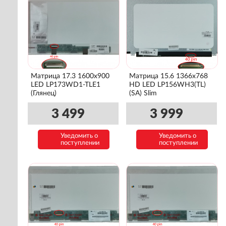
Матрица 17.3 1600x900
Матрица 15.6 1366x768
LED LP173WD1-TLE1
HD LED LP156WH3(TL)
(Глянец)
(SA) Slim
3 499
3 999
Уведомить о
Уведомить о
поступлении
поступлении