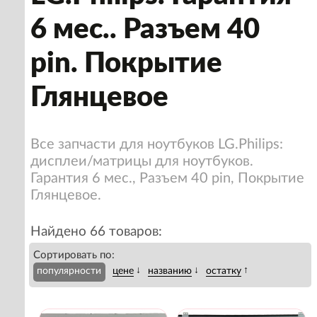
6 мес.. Разъем 40
pin. Покрытие
Глянцевое
Все запчасти для ноутбуков LG.Philips:
дисплеи/матрицы для ноутбуков.
Гарантия 6 мес., Разъем 40 pin, Покрытие
Глянцевое.
Найдено 66 товаров:
Сортировать по:
↓
↓
↑
популярности
цене
названию
остатку