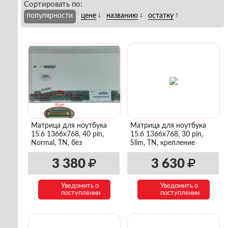
Сортировать по:
↓
↓
↑
популярности
цене
названию
остатку
Матрица для ноутбука
Матрица для ноутбука
15.6 1366x768, 40 pin,
15.6 1366x768, 30 pin,
Normal, TN, без
Slim, TN, крепление
крепления
сверху/снизу
3 380
3 630
Уведомить о
Уведомить о
поступлении
поступлении