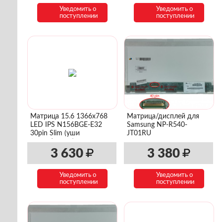
Уведомить о
Уведомить о
поступлении
поступлении
Матрица 15.6 1366x768
Матрица/дисплей для
LED IPS N156BGE-E32
Samsung NP-R540-
30pin Slim (уши
JT01RU
сверху\снизу)
3 630
3 380
Уведомить о
Уведомить о
поступлении
поступлении