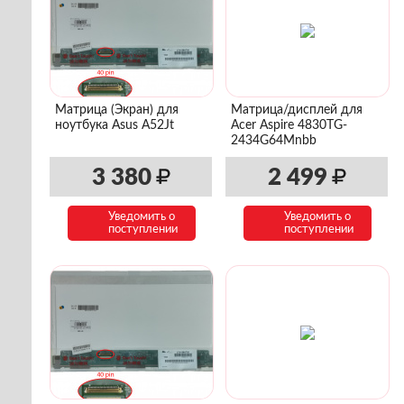
Матрица (Экран) для
Матрица/дисплей для
ноутбука Asus A52Jt
Acer Aspire 4830TG-
2434G64Mnbb
3 380
2 499
Уведомить о
Уведомить о
поступлении
поступлении